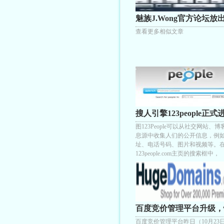
魅族J.Wong官方论坛放
的UI截图
查看更多相似文章
搜人引擎123people正
市场
图123People可以从社交网站、
息源中收集人们的公开信息，例
址、电话号码、图片和视频等。
123people.com主页的搜索框中，
百度竞价管理平台升级，
陷？
百度竞价管理平台昨日（10月23