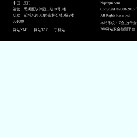
中国 · 厦门
Nqianjin.com
运营：思明区软件园二期19号3楼
Copyright ©2008-20
研发：前埔东路503路富林石材B梯2楼
All Rights Reserved.
361000
本站系统：Z企业(千金
360网站安全检测平台
网站XML
网站TAG
手机站